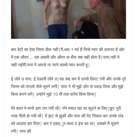
बाप बेटी का ऐसा रिश्ता ठीक नही|मैं,आप 1 मर्द हैं जिसे प्यार की ज़रूरत है और
में एक औरत … एक आदमी और औरत क बीच सब सही होता है|पापा,नही ये
सही नहीमैं,पापा में आपसे ना जाने काब्से प्यार करती हू|
ई लोवे उ पापा, ई रेआली लोवे उ|यह कह कर में उनसे लिपट गयी और उनके पूरे
जिस्म को पागलो जैसे चूमने लगी| पापा ने भी मुझे ज़ोर से पकड़ लिया और मुझे
किस करने लगे| उन्होने मुझे 10 मीं तक फ्रेंच किस किया|
मेरे बदन मे मानो आग लग गयी थी| मॅन मचल रहा था चूड़ने क लिए|छूट पूरी
तरह गीली हो गयी थी| में झट से झुकी और पापा की पेंट निकल कर उनके लंड
को आज़ाद क्र दिया| बाप रे एकद्ूम कला 8 इंच का था| उसको मैं चूसने
ल्गी| पापा की