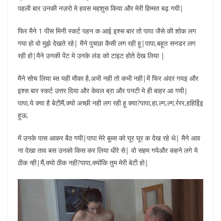
पहली बार उनकी नज़रो मे हवस महशुस किया और मेरी हिम्मत बढ़ गयी|
फिर मैने 1 पीस मिनी स्कर्ट पहन क आई इश्स बार तो पापा जैसे की शोक लग
गया हो वो मुझे देखते रहे| मैने पुचछा कैसी लग रही हू|पापा,बहूत सनडर लग
रही हो|मैने उनकी पेंट मे उनके लंड को टाइट होते देख लिया |
मैने सोच लिया ब्स यही मौका है,अभी नही तो कभी नही|में फिर अंदर गयइ और
इश्स बार स्कर्ट उत्तर दिया और केवल ब्रा और पनटी मे ही बाहर आ गयी|
पापा,ये क्या है बेटीमैं,क्यो अच्छी नही लग रही हू क्या?पापा,हा,ल्ग,ल्ग,र्ररर,हहिईिइ
हूऊ,
में उनके पास आकर बैठ गयी|पापा मेरे बूब्स को घूर घूर क देख रहे थे| मैने आव
ना देखा ताव बस उनको किस कर लिया धीरे से| वो सहम गयेऔर कहने लगे ये
ठीक न्ही|मैं,क्यो ठीक नही?पापा,क्योंकि तुम मेरी बेटी हो|