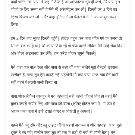
कही चलिए ना” पापा ने कहा ” ठीक है पर अरेंज्मेंट्स तुम ही करो, मेरे पास इन
चीज़ो क लिए समय नही है”मैने भी अरेंज्मेंट्स कर ली| दिल्ली का 3 दिन का
ट्रिप फिक्स कर ली| और वाहा होटेल लीला पॅलेस मे भी 1 कमरा बुक करवा
लिया|
हम 2 दिन बाद सुबह दिल्ली पहुँचे| होटेल पहूच कर पापा चौंक गये क कमरा तो
सिंगल बेड का हे था| वो कमरा जेया रहे थे चेंज करने लेकिन मैने उन्हे रोक दिया
और बोला अड्जस्ट कर लेंगे| हम फ्रेश होकर घूमने निकले|
मैने वाहा एक माल देखा और पापा से कहा की पापा चलिए मुझे वेस्टर्न ड्रेसस
खरीदने हैं|पापा,तुम ऐसे कपड़े नही पहनोगी|मैं,क्या पापा आज तक मैने कभी
नही पहने पेअलसे अलो क्रिए ना
पापा,ओक लेकिन कानपुर मे मत पहनना|यही पहनो जीतने दिन हो यहा|मैने
कुच्छ कपड़े खरीद लिए और पापा को बोला çहलिए होटेल रूम मे| में रूम मे
आकर कहा पापा में इन्हे ट्राइ काएर क दिखती हू आपको|
पहले मैने ब्लू टॉप और ब्लू टाइट जीन्स पहनी बातरूम मे और बहराई| पापा मुझे
घूरते हे रह गये|उन्होने कहा तुम तो सच मे बड़ी हो गयी हो सोनी बेटा| मैने