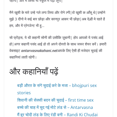
रहोगी| और में किसी भी स्कूल मे पढ़ा लूँगा|
मैने खुशी के मारे उन्हे गले लगा लिया और रोने ल्गी|वो खुशी क आँसू थे|उन्होने
मुझे 3 दीनो मे कई बार छोड़ा और कानपुर आकर भी छोड़ा|अब देल्ही मे रहते है
हम, और में प्रेगञेन्ट भी हू…
सो फ्रेंड्स, ये थी कहानी सोनी की उसीकि ज़ुबानी| होप आपको ये पसंद आई
हो|अगर कहानी पसंद आई हो तो अपने दोस्तो के साथ जरूर शेयर करें। हमारी
वेबसाइट
antarvasnakahani.net
आपके लिए ऐसी ही मजेदार चुदाई की
कहानियां लाती रहेगी।
और कहानियाँ पढ़ें
बड़ी औरत के संगे चुदाई करे के मजा – bhojpuri sex
stories
शिवानी की सेक्सी बदन की चुदाई – first time sex
बच्चे की चाह में चुद गई मोटे लंड से – Antarvasna
मैं बुर चोदी लंड के लिए रंडी बनी – Randi Ki Chudai