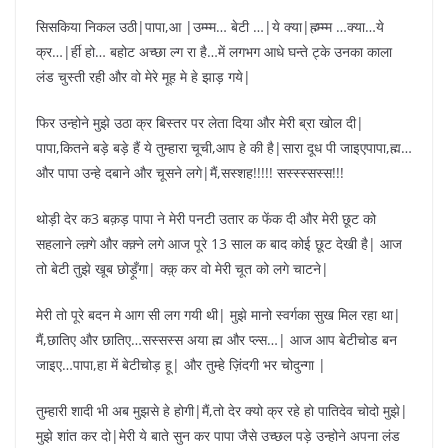
सिसकिया निकल उठी|पापा,आ |उम्म्म… बेटी …|ये क्या|ह्म्‍म्म्म …क्या…ये
क्र…|र्ही हो… बहोट अच्छा ल्ग रा है…में लगभग आधे घन्ते ट्के उनका काला
लंड चुस्ती रही और वो मेरे मूह मे हे झाड़ गये|
फिर उन्होने मुझे उठा क्र बिस्तर पर लेता दिया और मेरी ब्रा खोल दी|
पापा,कितने बड़े बड़े हैं ये तुम्हारा चूची,आप हे की है|सारा दूध पी जाइएपापा,ह्म…
और पापा उन्हे दबाने और चूसने लगे|मैं,सस्शह!!!!! सस्स्स्सस्स!!!
थोड़ी देर क3 बक़ड़ पापा ने मेरी पनटी उतार क फेंक दी और मेरी छूट को
सहलाने ल्क़्गे और क्क़्ने लगे आज पूरे 13 साल क बाद कोई छूट देखी है| आज
तो बेटी तुझे खूब छोड़ूँगा| क्क़् कर वो मेरी चूत को लगे चाटने|
मेरी तो पूरे बदन मे आग सी लग गयी थी| मुझे मानो स्वर्गका सुख मिल रहा था|
मैं,छातिए और छातिए…सस्सस्स अया ह्म और प्ल्स…| आज आप बेटीचोड बन
जाइए…पापा,हा में बेटीचोड़ हू| और तुम्हे ज़िंदगी भर चोदुन्गा |
तुम्हारी शादी भी अब मुझसे हे होगी|मैं,तो देर क्यो क्र रहे हो पातिदेव चोदो मुझे|
मुझे शांत कर दो|मेरी ये बाते सुन कर पापा जैसे उच्छल पड़े उन्होने अपना लंड