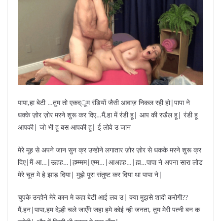
पापा,हा बेटी …तुम तो एकद्ूम रंडियों जैसी आवाज़ निकल रही हो|पापा ने
धक्के ज़ोर ज़ोर मरने शुरू कर दिए…मैं,हा में रंडी हू| आप की रखैल हू| रंडी हू
आपकी| जो भी हू बस आपकी हू| ई लोवे उ जान
मेरे मूह से अपने जान सुन क्र उन्होने लगातार ज़ोर ज़ोर से धकके मरने शुरू क्र
दिए|मैं-आ…|ऊहह…|ह्म्‍म्म्मम|एम्म…|आअहह…|ह्म…पापा ने अपना सारा लोड
मेरे चूत मे हे झाड़ दिया| मुझे पूरा संतुष्ट कर दिया था पापा ने|
चुपके उन्होने मेरे कान मे कहा बेटी आई लव उ| क्या मुझसे शादी करोगी??
मैं,हन|पापा,हम देल्ही चले जाएँगे जहा हमे कोई न्ही जनता, तुम मेरी पत्नी बन क