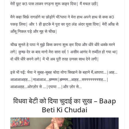
मेरी छूट क3 पास लाकर रगड़ना शुरू कक़्र दिया| मैं मचल उठी|
मैने कहा सिर्फ़ रागडोगे या छोड़ोगे भी?पापा ने मेरा हाथ अपने हाथ से कस क3
पकड़ लिया| और 1 ही झटके मे पूरा का पूरा लंड अंदर घुसा दिया| मेरी आँख से
आँसू निकल पड़े और मूह से चीख|
चीख सुनते हे पापा ने मुझे किस करना शुरू क्र दिया और धीरे धीरे धक्के मरने
लगे| कुच्छ देर क बाद मानो मेरा सारा दर्द 1 असीम आनंद मे तब्दील हो गया था|
वो धीरे धीरे करने लगे| में भी अब पूरी तरह उनका साथ देने लगी|
इसे भी पढ़ें: भैया ने सुबह-सुबह चोदा योगा सिखाने के बहाने मैं,आपापा…|आह…
आआआअहह…|माआआअ…ह्म्‍म्म्मम|ह्म्‍म्म्मम…आहह…सस्स्स्स्स्स्स्शह…|
आआअहह…ओरज़ोर से …|एयाया …|और ज़ोर से…
विधवा बेटी को दिया चुदाई का सुख – Baap
Beti Ki Chudai