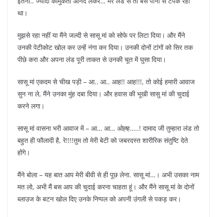
इतना.. ज्यादा कामुकता आनंद लेकर… मेरे लंड से तो बस पानी से टपक रहा
था।
मुझसे रहा नहीं या मैंने जल्दी से सासू मां को सोफे पर लिटा दिया। और मैंने
उनकी पेटीकोट खोल कर उन्हें नंगा कर दिया। उनकी दोनों टांगों को सिर तक
पीछे करा और अपना लंड पूरी ताकत से उनकी चूत में घुसा दिया।
सासू मां एकदम से चीख पड़ी – आ.. आ.. आह!! आह!!!, तो कोई हमारी आवाज
सुन ना ले, मैंने उनका मुंह दबा दिया। और हवास की भूखी सासु मां की चुदाई
करने लगा।
सासू मां वासना भरी आवाज में – आ… आ… ओह्ह…..! दामाद जी तुम्हारा लंड तो
बहुत ही फौलादी है, रे!!!!तुम तो मेरी बेटी को जबरदस्त शारीरिक संतुष्टि देते
होंगे।
मैंने बोला – यह बात आप मेरी बीवी से ही पूछ लेना. सासू मां…। अभी उसका नाम
मत लो, अभी मैं बस आप की चुदाई करना चाहता हूं। और मैंने सासू मां के दोनों
ब्लाउज के बटन खोल दिए उनके निप्पल को अपनी उंगली से पकड़ कर।