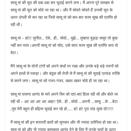
सासू मां की चूत की दबा-दबा कर चुदाई करने लगा। मैं अपना पूरे दमखम से
सासु मां की चूत को चोदे जा रहा था। और मैं चोदते चोदते हैं उनकी चूत के
ऊपर उंगली भी कर रहा था जिसे सासू मां को बार-बार चरम सुख की प्राप्ति हो
रही थी।
सासू मां – हां!!! सुनील… ऐसे.. ही.. चोदो… मुझे… तुम्हारा बुड्ढा ससुर तो कुछ
नहीं कर पाता।अपनी सासू मां को चोद, उसे सारा चरम सुख की प्राप्ति करा दो
बेटा।
मैंने सासु मां के दोनों टांगों को अपने कंधों पर रखा और उनके बड़े बड़े स्तनों को
अपने हाथों से पकड़ा। और बंदूक की तेजी से मैं सासू मां की चुदाई प्रचंड तरीके
से करने लगा। सासू मां को गजर-गजर, खबर-खबर चोदे ही जा रहा था।
सासू मां वासना आनंद के मारे अपने सिर को दाएं-बाएं हिला रही थी और बोले जा
रही थी – आ! आ! आ! आ! आह!! ऐसे.. ही ..चोदो …अपनी …सासु …के …बेटा
,तुम मेरी बहुत ही बढ़िया चुदाई कर रहे हो….. हां! हां! पूरा लंड घुसा दो!!!!!!
मैं सासू मां की इन शरारती बातों को सुनकर और भी ज्यादा उत्तेजित हो रहा था।
सासू मां को और भी ज्यादा कामुकता आनंद देने के लिए मैं उनके चुचों के ऊपर