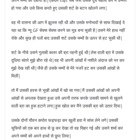
अपने मम्मों को दबाया हो|एकदम टाइट सेब जैसे उसके दूध सहला कर मैं उन्मत्त
हो गया और उसे किस करते हुए उसकी शर्ट के बटन खोलने लगा|
वह भी वासना की आग में झुलस रही थी और उसके मनोभावों से साफ दिखाई दे
रहा था कि न्यू GF सेक्स सेक्स करने का मूड बना चुकी है|उसने मेरे हाथ नहीं
रोके और कुछ ही पलों बाद उसकी शर्ट उसके मम्मों के ऊपर से हट चुकी थी|
शर्ट के नीचे उसने गुलाबी कलर की ब्रा पहनी हुई थी|लेस वाली ब्रा में उसके
दूधिया संतरे मुझे बौरा रहे थे|वह भी अपनी आंखों में नशीले अंदाज को भर कर
मुझे देख रही थी|जैसे ही उसके मम्मों से मेरे नजरें हट कर उसकी आंखों से
मिलीं|
तो मैं उसकी हवस से भूखी आंखों में खो सा गया|मैं उसकी आंखों को अपनी
आंखों से अपलक देखता हुआ उसे अपनी तरफ करके उसकी सामने से खुलने
वाली ब्रा का हुक हटाने लगा|हुक खोल कर मैंने उसकी ब्रा को उतार दिया|
उसके दोनों यौवन कपोत फड़फड़ा कर खुली हवा में सांस लेने लगे|उसकी
चूचियों को एक बार हाथ से छू कर देखा तो वह सिहर गई और उसने शर्मा कर
अपने मम्मों को अपने हाथों से छुपा लिया|