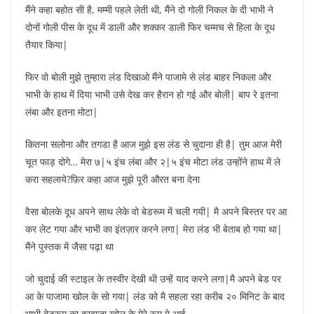
मैंने कहा बहोत सी है, मम्मी पहले लेती थी, मैंने दो गोली निकल के दी भाभी ने
दोनों गोली पीस के दूध में डाली और शक्कर डाली फिर चम्मच से हिला के दूध
तैयार किया|
फिर वो बोली मुझे तुम्हारा लंड दिखाओ मैंने पाजामे से लंड बाहर निकला और
भाभी के हाथ में दिया भाभी उसे देख कर हैरान हो गई और बोली| बाप रे इतना
लंबा और इतना मोटा|
कितना सलोना और तगडा है आज मुझे इस लंड से चुदाना ही है| तुम आज मेरी
चूत फाड़ दोगे… मेरा ७|५ इंच लंबा और २|५ इंच मोटा लंड उन्होंने हाथ में ले
करा सहलाये?फ़िर कहा आज मुझे पूरी औरत बना देना
वैसा बोलके दूध अपने साथ लेके वो बेडरूम में चली गयी| मै अपने बिस्तर पर आ
कर लेट गया और भाभी का इंतज़ार करने लगा| मेरा लंड भी बेताब हो गया था|
मैंने पुस्तक में जैसा पढ़ा था
जो चुदाई की स्टाइल के तस्वीर देखी थी उन्हें याद करने लगा|मै अपने बेड पर
आ के पाजामा खोल के सो गया| लंड को मै सहला रहा करीब २० मिनिट के बाद
भाभी बेडरूम का दरवाजा खोल के मेरे रूम मे आई