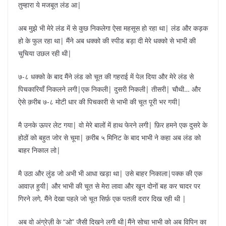
तुम्हारा ये मजबूत लंड आ|
अब मुझे भी मेरे लंड में से कुछ निकलेगा ऐसा महसूस हो रहा था| लंड और कड़क
हो के फुल रहा था| मैंने अब धक्को की स्पीड बड़ा दी मेरे धक्को से भाभी की
चुचिया उछल रही थी|
७-८ धक्को के बाद मैंने लंड को चूत की गहराई में पेल दिया और मेरे लंड से
पिचकारियाँ निकलने लगी|एक निकली| दुसरी निकली| तीसरी| चौथी… और
ऐसे क़रीब ७-८ मोटी धार की पिचकारी से भाभी की चूत पूरी भर गयी|
मै उनके ऊपर लेट गया| वो मेरे बालों में हाथ फेरने लगी| फ़िर हमने एक दुसरे के
होठों को बहुत जोर से चूमा| क़रीब ५ मिनिट के बाद भाभी ने कहा अब लंड को
बाहर निकाल लो|
मै उठा और लुंड जो अभी भी आधा खड़ा था| उसे बाहर निकाला|पक्क की एक
आवाज़ हुयी| और भाभी की चूत से मेरा लावा और खून दोनों बह कर चादर पर
गिरने लगे, मैंने देखा पहले जो चूत सिर्फ़ एक पतली दरार दिख रही थी |
अब वो अंग्रेज़ी के “ओ” जैसी दिखने लगी थी|मैंने सोचा भाभी को अब विपिन का