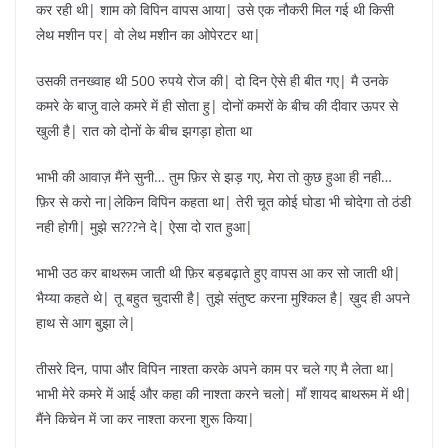
कर रही थी| शाम को विपिन वापस आया| उसे एक नौकरी मिल गई थी किसी
लेथ मशीन पर| वो लेथ मशीन का ओपेरटर था|
उसकी तनख्वाह थी 500 रुपये रोज की| दो दिन ऐसे ही बीत गए| मै उनके
कमरे के बाजु वाले कमरे में ही सोता हु| दोनों कमरों के बीच की दीवार ऊपर से
खुली है| रात को दोनों के बीच झगड़ा होता था
भाभी की आवाज़ मैंने सुनी… तुम फ़िर से झड़ गए, मेरा तो कुछ हुआ ही नही…
फ़िर से करो ना|लेकिन विपिन कहता था| तेरी चूत कोई घोडा भी चोदेगा तो ठंडी
नही होगी| मुझे स???ने दे| ऐसा दो रात हुआ|
भाभी उठ कर बाथरूम जाती थी फ़िर बड़बढ़ाते हुए वापस आ कर सो जाती थी|
भैय्या कहते थे| तू बहुत चुदासी है| तुझे संतुष्ट करना मुश्किल है| ख़ुद ही अपने
हाथ से आग बुझा ले|
तीसरे दिन, पापा और विपिन नाश्ता करके अपने काम पर चले गए मै लेता था|
भाभी मेरे कमरे में आई और कहा की नाश्ता करने चलो| माँ शायद बाथरूम में थी|
मैंने किचेन में जा कर नाश्ता करना शुरू किया|