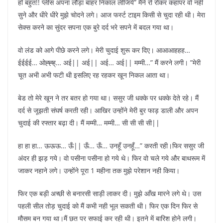
हाँ बहुत!! प्लीस अपना लौड़ा बाहर निकाल लीजिये” मैंने रो रोकर कहापर वो नही
सुने और धीरे धीरे मुझे चोदने लगे। आज फर्स्ट टाइम किसी से चुदा रही थी। मेरा
सेक्स करने का सुंदर सपना एक बुरे दर्द भरे सपने में बदल गया था।
वो लंड को आगे पीछे करने लगे। मेरी चुदाई शुरू कर दिए। आआआहहह…
ईईईई… ओह्ह्ह्… अई|| अई|| अई… अई|| मम्मी…” मैं करने लगी। ”मेरी
चूत अभी अभी फटी थी इसलिए रह रहकर खून निकल आता था।
बेड तो मेरे खून ने तर बतर हो गया था। ससुर जी धक्के पर धक्के देते रहे। मैं
दर्द से जूझती संघर्ष करती रही। आखिर उन्होंने मेरी बुर फाड़ डाली और अपन
चुदाई की रफ्तार बढ़ा दी। मैं मम्मी… मम्मी… सी सी सी सी||
हा हा हा… ऊऊऊ… ऊँ|| ऊँ… ऊँ… उनहूँ उनहूँ…” करती रही।फिर ससुर जी
अंदर ही झड़ गये। वो पसीना पसीना हो गये थे। फिर वो चले गये और बाथरूम में
जाकर नहाने लगे। उन्होंने पूरा 1 महीना तक मुझे परेशान नही किया।
फिर एक बड़ी अच्छी से बनारसी साड़ी लाकर दी। मुझे आँख मारने लगे थे। उस
पहली सील तोड़ चुदाई को मैं कभी नही भूल सकती थी। फिर एक दिन फिर से
मौसम बन गया था।मैं छत पर सफाई कर रही थी। इतने में बारिश होने लगी।