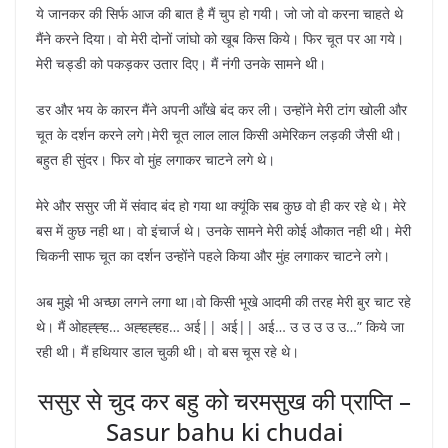
ये जानकर की सिर्फ आज की बात है मैं चुप हो गयी। जो जो वो करना चाहते थे
मैंने करने दिया। वो मेरी दोनों जांघो को खूब किस किये। फिर चूत पर आ गये।
मेरी चड्डी को पकड़कर उतार दिए। मैं नंगी उनके सामने थी।
डर और भय के कारन मैंने अपनी आँखे बंद कर ली। उन्होंने मेरी टांग खोली और
चूत के दर्शन करने लगे।मेरी चूत लाल लाल किसी अमेरिकन लड़की जैसी थी।
बहुत ही सुंदर। फिर वो मुंह लगाकर चाटने लगे थे।
मेरे और ससुर जी में संवाद बंद हो गया था क्यूंकि सब कुछ वो ही कर रहे थे। मेरे
बस में कुछ नही था। वो इंचार्ज थे। उनके सामने मेरी कोई औकात नही थी। मेरी
चिकनी साफ चूत का दर्शन उन्होंने पहले किया और मुंह लगाकर चाटने लगे।
अब मुझे भी अच्छा लगने लगा था।वो किसी भूखे आदमी की तरह मेरी बुर चाट रहे
थे। मैं ओहह्ह्ह… अह्हह्हह… अई|| अई|| अई… उ उ उ उ उ…” किये जा
रही थी। मैं हथियार डाल चुकी थी। वो बस चूस रहे थे।
ससुर से चुद कर बहु को चरमसुख की प्राप्ति –
Sasur bahu ki chudai