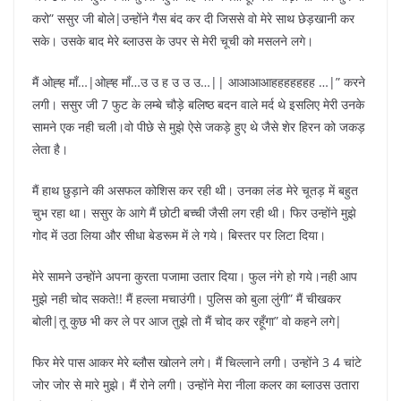
करो” ससुर जी बोले|उन्होंने गैस बंद कर दी जिससे वो मेरे साथ छेड़खानी कर
सके। उसके बाद मेरे ब्लाउस के उपर से मेरी चूची को मसलने लगे।
मैं ओह्ह माँ…|ओह्ह माँ…उ उ ह उ उ उ…|| आआआआहहहहहहह …|” करने
लगी। ससुर जी 7 फुट के लम्बे चौड़े बलिष्ठ बदन वाले मर्द थे इसलिए मेरी उनके
सामने एक नही चली।वो पीछे से मुझे ऐसे जकड़े हुए थे जैसे शेर हिरन को जकड़
लेता है।
मैं हाथ छुड़ाने की असफल कोशिस कर रही थी। उनका लंड मेरे चूतड़ में बहुत
चुभ रहा था। ससुर के आगे मैं छोटी बच्ची जैसी लग रही थी। फिर उन्होंने मुझे
गोद में उठा लिया और सीधा बेडरूम में ले गये। बिस्तर पर लिटा दिया।
मेरे सामने उन्होंने अपना कुरता पजामा उतार दिया। फुल नंगे हो गये।नही आप
मुझे नही चोद सकते!! मैं हल्ला मचाउंगी। पुलिस को बुला लुंगी” मैं चीखकर
बोली|तू कुछ भी कर ले पर आज तुझे तो मैं चोद कर रहूँगा” वो कहने लगे|
फिर मेरे पास आकर मेरे ब्लौस खोलने लगे। मैं चिल्लाने लगी। उन्होंने 3 4 चांटे
जोर जोर से मारे मुझे। मैं रोने लगी। उन्होंने मेरा नीला कलर का ब्लाउस उतारा