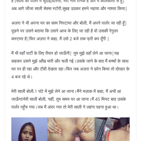
है (साली की पार्लर में चुदाई)दोस्तों, मेरा नाम रौनक है और मैं कोलकाता से हूँ|
अब आगे जीजा साली सेक्स स्टोरी,सुबह उठकर हमने नहाया और नाश्ता किया|
अज़रा ने भी अपना घर का काम निपटाया और बोली, मैं अपने पार्लर जा रही हूँ|
पूछने पर उसने बताया कि उसने आज के लिए जा रही है वो उसकी रेगुलर
कस्टमर है|फिर अज़रा ने कहा, मैं उसे 2 बजे तक फ्री कर दूँगी |
मैं भी वहाँ पार्टी के लिए तैयार हो जाऊँगी| तुम मुझे वहाँ लेने आ जाना|यह
कहकर उसने मुझे आँख मारी और चली गई।उसके जाने के बाद मैं बच्चों के साथ
घर पर ही रहा और टीवी देखता रहा।फिर जब अज़रा ने फ़ोन किया तो दोपहर के
4 बज रहे थे।
मेरी साली बोली,1 घंटे में मुझे लेने आ जाना।मैंने मज़ाक में कहा, मैं अभी आ
जाऊँगा!मेरी साली बोली, नहीं, तुम समय पर आ जाना।मैं 45 मिनट बाद उसके
पार्लर पहुँच गया।जब मैं अंदर गया तो मेरी साली ने लहंगा पहना हुआ था।