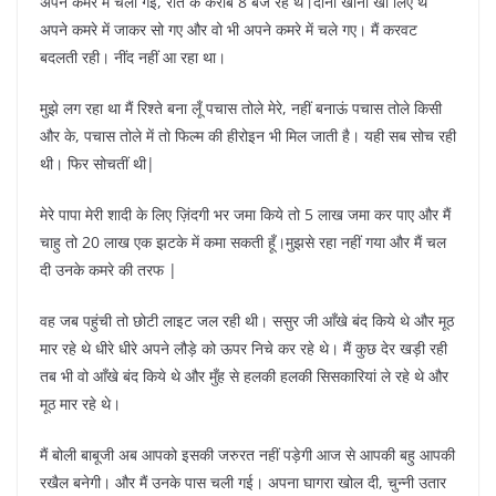
अपने कमरे में चली गई, रात के करीब 8 बज रहे थे।दोनों खाना खा लिए थे
अपने कमरे में जाकर सो गए और वो भी अपने कमरे में चले गए। मैं करवट
बदलती रही। नींद नहीं आ रहा था।
मुझे लग रहा था मैं रिश्ते बना लूँ पचास तोले मेरे, नहीं बनाऊं पचास तोले किसी
और के, पचास तोले में तो फिल्म की हीरोइन भी मिल जाती है। यही सब सोच रही
थी। फिर सोचतीं थी|
मेरे पापा मेरी शादी के लिए ज़िंदगी भर जमा किये तो 5 लाख जमा कर पाए और मैं
चाहु तो 20 लाख एक झटके में कमा सकती हूँ।मुझसे रहा नहीं गया और मैं चल
दी उनके कमरे की तरफ |
वह जब पहुंची तो छोटी लाइट जल रही थी। ससुर जी आँखे बंद किये थे और मूठ
मार रहे थे धीरे धीरे अपने लौड़े को ऊपर निचे कर रहे थे। मैं कुछ देर खड़ी रही
तब भी वो आँखे बंद किये थे और मुँह से हलकी हलकी सिसकारियां ले रहे थे और
मूठ मार रहे थे।
मैं बोली बाबूजी अब आपको इसकी जरुरत नहीं पड़ेगी आज से आपकी बहु आपकी
रखैल बनेगी। और मैं उनके पास चली गई। अपना घागरा खोल दी, चुन्नी उतार