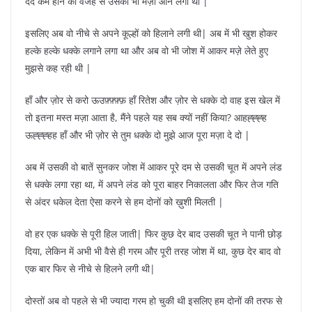
दर्द कम होने की वजह से उसको भी मज़ा आने लगा था |
इसलिए अब वो नीचे से अपने कूल्हों को हिलाने लगी थी| अब में भी खुश होकर
हल्के हल्के धक्के लगाने लगा था और अब वो भी जोश में आकर मज़े लेते हुए
मुझसे कह रही थी |
हाँ और ज़ोर से करो ऊउफ़्फ़्फ़्फ़ हाँ रितेश और ज़ोर से धक्के दो वाह इस खेल में
तो इतना मस्त मज़ा आता है, मैंने पहले यह सब क्यों नहीं किया? आहह्ह्ह्ह
ऊह्ह्ह्हह हाँ और भी ज़ोर से तुम धक्के दो मुझे आज पूरा मज़ा दे दो |
अब में उसकी वो बातें सुनकर जोश में आकर पूरे दम से उसकी चूत में अपने लंड
से धक्के लगा रहा था, में अपने लंड को पूरा बाहर निकालता और फिर तेज गति
से अंदर धकेल देता ऐसा करने से हम दोनों को ख़ुशी मिलती |
वो हर एक धक्के से पूरी हिल जाती| फिर कुछ देर बाद उसकी चूत ने पानी छोड़
दिया, लेकिन में अभी भी वैसे ही गरम और पूरी तरह जोश में था, कुछ देर बाद वो
एक बार फिर से नीचे से हिलने लगी थी|
दोस्तों अब वो पहले से भी ज्यादा गरम हो चुकी थी इसलिए हम दोनों की तरफ से