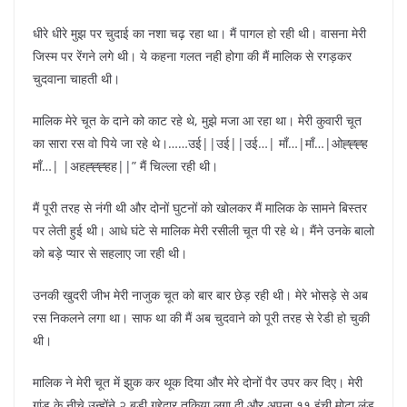
धीरे धीरे मुझ पर चुदाई का नशा चढ़ रहा था। मैं पागल हो रही थी। वासना मेरी
जिस्म पर रेंगने लगे थी। ये कहना गलत नही होगा की मैं मालिक से रगड़कर
चुदवाना चाहती थी।
मालिक मेरे चूत के दाने को काट रहे थे, मुझे मजा आ रहा था। मेरी कुवारी चूत
का सारा रस वो पिये जा रहे थे।……उई||उई||उई…| माँ…|माँ…|ओह्ह्ह्ह
माँ…| |अहह्ह्ह्हह||” मैं चिल्ला रही थी।
मैं पूरी तरह से नंगी थी और दोनों घुटनों को खोलकर मैं मालिक के सामने बिस्तर
पर लेती हुई थी। आधे घंटे से मालिक मेरी रसीली चूत पी रहे थे। मैंने उनके बालो
को बड़े प्यार से सहलाए जा रही थी।
उनकी खुदरी जीभ मेरी नाजुक चूत को बार बार छेड़ रही थी। मेरे भोसड़े से अब
रस निकलने लगा था। साफ था की मैं अब चुदवाने को पूरी तरह से रेडी हो चुकी
थी।
मालिक ने मेरी चूत में झुक कर थूक दिया और मेरे दोनों पैर उपर कर दिए। मेरी
गांड के नीचे उन्होंने २ बड़ी गद्देदार तकिया लगा दी और अपना ११ इंची मोटा लंड