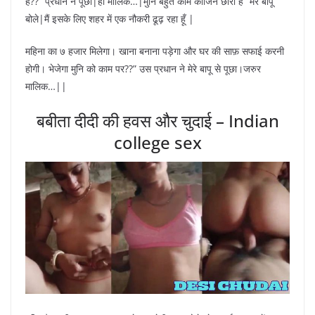
है??” प्रधान ने पूछा|हा मालिक…|मुनि बहुत काम काजिन छोरी है” मेरे बापू
बोले|मैं इसके लिए शहर में एक नौकरी ढूढ़ रहा हूँ |
महिना का ७ हजार मिलेगा। खाना बनाना पड़ेगा और घर की साफ़ सफाई करनी
होगी। भेजेगा मुनि को काम पर??” उस प्रधान ने मेरे बापू से पूछा।जरुर
मालिक…||
बबीता दीदी की हवस और चुदाई – Indian
college sex