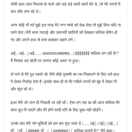
जैसी लाल लाल निपल्स के चारो ओर बड़े बड़े काले काले घेरे थे, जो मेरे स्तनों में
चार चाँद लगा रहे थे।
अगर कोई भी मर्द मुझे इस तरह मेरे नग्न मम्मो को देख लेता तो मुझे बिना चोदे ना
जाने देता।मेरी मस्त गदराई और उफनती छातियों को देखकर मालिक बेचैन हो
गए और अपने हाथ से कस कसकर दबाने लगे।
अई…अई…|अई…… आआआआअह्हह्हह…|ईईईईईईई मालिक लग रही है!!”
मैं सिसक कर बोली पर उनपर कोई असर ना हुआ।
वो मजे से मेरे दूध दबाते रहे जैसे कोई मुसम्मी का रस निकालने के लिए उसे हाथ
में लेकर निचोड़ देता है।इसके साथ ही वो मेरे रसीले स्तनों को मुंह में लेकर पी
और चूस रहे थे।
इधर मेरी जो जान ही निकली जा रही थी। ऐसा लग रहा था की आज मालिक मेरे
सारा दूध पी जाएंगे और मेरे होने वाली पति के लिए कुछ नही छोड़ेंगे।
उनके दांत मेरी नर्म चूचियों को बार बार चुभ जाते थे।……उई||उई||उई…|
माँ…|माँ…|ओह्ह्ह्ह माँ…| |अहह्ह्ह्हह|| मालिक लगती है!!” मैंने कहा।